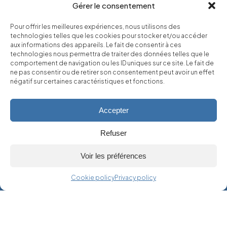
Gérer le consentement
Our wines
Pour offrir les meilleures expériences, nous utilisons des
Our Commitments
technologies telles que les cookies pour stocker et/ou accéder
aux informations des appareils. Le fait de consentir à ces
Find us
technologies nous permettra de traiter des données telles que le
comportement de navigation ou les ID uniques sur ce site. Le fait de
ne pas consentir ou de retirer son consentement peut avoir un effet
Boutique
négatif sur certaines caractéristiques et fonctions.
Accepter
*Les Gouttes de Dieu, de Tadashi Agi et Shū Okimoto, Éditions
Glénat
Refuser
Voir les préférences
Alcohol abuse is dangerous for your health, and should be
consumed in moderation.
Cookie policy
Privacy policy
Terms of use
Privacy policy
Cookie policy
© 2024 DOMAINE DES ALBATROS - Fait par
HAUT LA MAIN
Avec le soutien de