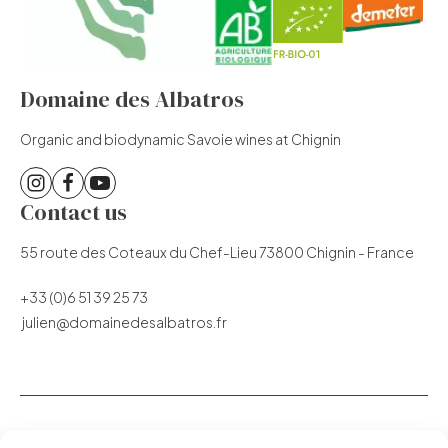
Domaine des Albatros
Organic and biodynamic Savoie wines at Chignin
Contact us
55 route des Coteaux du Chef-Lieu 73800 Chignin - France
+33 (0)6 51 39 25 73
julien@domainedesalbatros.fr
Our Vineyard