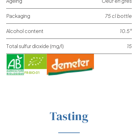
Ageing
Oeuf en grès
Packaging
75 cl bottle
Alcohol content
10.5°
Total sulfur dioxide (mg/l)
15
Tasting