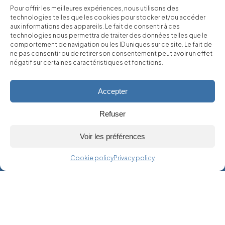
Pour offrir les meilleures expériences, nous utilisons des
Our Commitments
technologies telles que les cookies pour stocker et/ou accéder
aux informations des appareils. Le fait de consentir à ces
Find us
technologies nous permettra de traiter des données telles que le
comportement de navigation ou les ID uniques sur ce site. Le fait de
ne pas consentir ou de retirer son consentement peut avoir un effet
Boutique
négatif sur certaines caractéristiques et fonctions.
Accepter
*Les Gouttes de Dieu, de Tadashi Agi et Shū Okimoto, Éditions
Glénat
Refuser
Voir les préférences
Alcohol abuse is dangerous for your health, and should be
consumed in moderation.
CONTACT US
Cookie policy
Privacy policy
Terms of use
Privacy policy
Cookie policy
© 2024 DOMAINE DES ALBATROS - Fait par
HAUT LA MAIN
Avec le soutien de