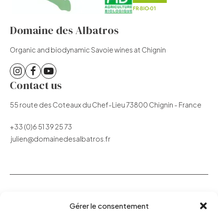
Domaine des Albatros
Organic and biodynamic Savoie wines at Chignin
Contact us
55 route des Coteaux du Chef-Lieu 73800 Chignin - France
+33 (0)6 51 39 25 73
julien@domainedesalbatros.fr
Our Vineyard
Gérer le consentement
Our wines