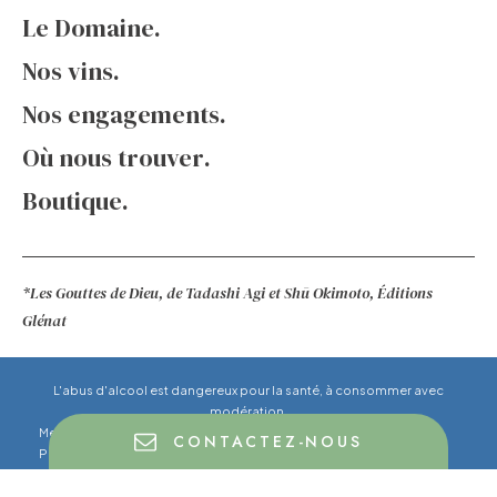
Le Domaine
Nos vins
Nos engagements
Où nous trouver
Boutique
*Les Gouttes de Dieu, de Tadashi Agi et Shū Okimoto, Éditions
Glénat
L'abus d'alcool est dangereux pour la santé, à consommer avec
modération.
Mentions Légales
Politique de confidentialité
CONTACTEZ-NOUS
Politique des cookies
© 2024 DOMAINE DES ALBATROS - Fait par
HAUT LA MAIN
Avec le soutien de